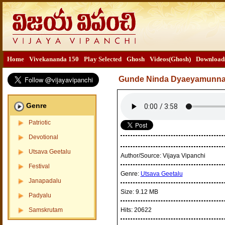
Home
Vivekananda 150
Play Selected
Ghosh
Videos(Ghosh)
Download
Gunde Ninda Dyaeyamunna
Genre
Patriotic
Devotional
Utsava Geetalu
Author/Source:
Vijaya Vipanchi
Festival
Genre:
Utsava Geetalu
Janapadalu
Size:
9.12 MB
Padyalu
Samskrutam
Hits:
20622