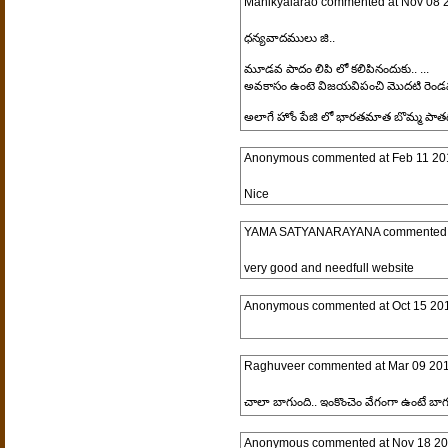
Manikyalarao
commented at
Nov 08 
ధన్యవాదములు జి..
మూడవ పాదం లిపి లో కలిపినందుకు.. ...
అవకాసం ఉంటె విజయవిపంచి మొదటి రెండవ మ
అలాగే హోం పేజి లో భారతమాత బొమ్మ పాతది
Anonymous
commented at
Feb 11 20
Nice
YAMA SATYANARAYANA
commented 
very good and needfull website
Anonymous
commented at
Oct 15 20
Raghuveer
commented at
Mar 09 201
చాలా బాగుంది.. ఇంకొంచెం వేగంగా ఉంటే బాగు
Anonymous
commented at
Nov 18 20