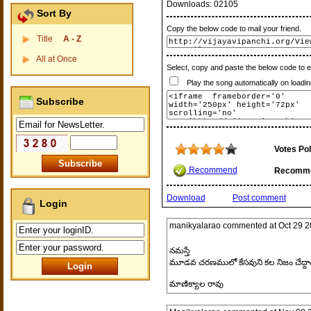
Downloads:
02105
Sort By
Copy the below code to mail your friend.
Title
A - Z
All at Once
Select, copy and paste the below code to 
Play the song automatically on loadin
Subscribe
Votes Pol
Recommend
Recomm
Download
Post comment
Login
manikyalarao
commented at
Oct 29 2
నమస్తే
మూడవ చరణములో కేసవుని కల నిజం చేద్దాం అ
మాణిక్యాల రావు