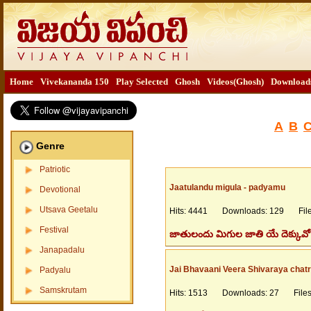
Home
Vivekananda 150
Play Selected
Ghosh
Videos(Ghosh)
Download
A
B
Genre
Patriotic
Jaatulandu migula - padyamu
Devotional
Utsava Geetalu
Hits: 4441 Downloads: 129 Files
Festival
జాతులందు మిగుల జాతి యే దెక్కువో
Janapadalu
Jai Bhavaani Veera Shivaraya chatr
Padyalu
Samskrutam
Hits: 1513 Downloads: 27 Filesi