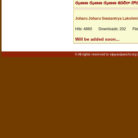
ఝణణ ఝణణ ఝణణ కదలిరా సోదరా మనిష
Joharu Joharu Swatantrya Lakshmi
Hits: 4860 Downloads: 202 Files
Will be added soon...
© All rights reserved to vijayavipanchi.org 